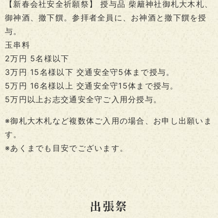
【新春会社安全祈願祭】 授与品 柴籬神社御札大木札、
御神酒、撤下饌。参拝者全員に、お神酒と撤下饌を授
与。
玉串料
2万円 5名様以下
3万円 15名様以下 交通安全守5体まで授与。
5万円 16名様以上 交通安全守15体まで授与。
5万円以上お志交通安全守ご入用分授与。
※御札大木札など複数体ご入用の場合、お申し出願いま
す。
※あくまでも目安でございます。
出張祭