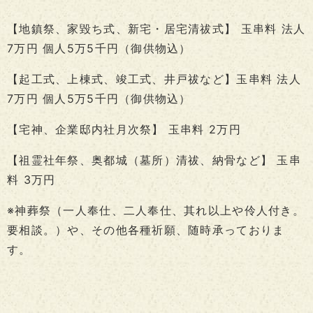
【地鎮祭、家毀ち式、新宅・居宅清祓式】 玉串料 法人
7万円 個人5万5千円（御供物込）
【起工式、上棟式、竣工式、井戸祓など】玉串料 法人
7万円 個人5万5千円（御供物込）
【宅神、企業邸内社月次祭】 玉串料 2万円
【祖霊社年祭、奥都城（墓所）清祓、納骨など】 玉串
料 3万円
※神葬祭（一人奉仕、二人奉仕、其れ以上や伶人付き。
要相談。）や、その他各種祈願、随時承っておりま
す。