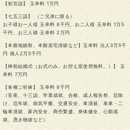
【初宮詣】 玉串料 1万円
【七五三詣】 （ご兄弟に限る）
お子様お一人様 玉串料 8千円、お二人様 玉串料 1万5
千円、お三人様 玉串料 2万円
【本殿地鎮祭、本殿居宅清祓など】玉串料 法人3万5千
円 個人2万5千円
【神前結婚式（お式のみ。お控え室使用無料。）】 玉
串料 7万円
【各種ご祈祷】 玉串料 8千円
（安産、十三詣、学業成就、合格、成人報告祭、厄除
け、厄年祓、病気平癒、交通安全、車清祓、単車・二
輪車清祓、家内安全、商売繁盛、身体健全、心願成
就、憑き物祓など）